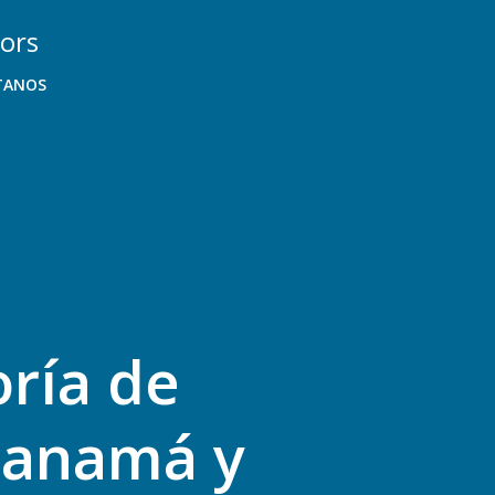
TANOS
oría de
Panamá y