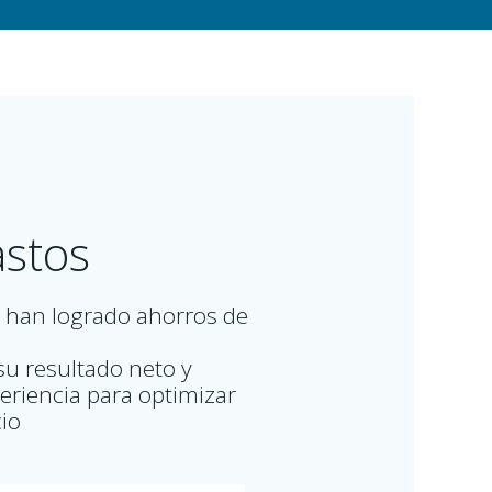
astos
s han logrado ahorros de
u resultado neto y
eriencia para optimizar
cio